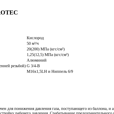
PROTEC
Кислород
50 м³/ч
20(200) МПа (кгс/см²)
1,25(12,5) МПа (кгс/см²)
Алюминий
енней резьбой)
G 3/4-B
M16х1,5LH и Ниппель 6/9
н для понижения давления газа, поступающего из баллона, и 
стройку рабочего давления. Срабатывание предохранительного 