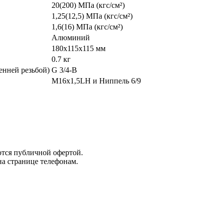
20(200) МПа (кгс/см²)
1,25(12,5) МПа (кгс/см²)
1,6(16) МПа (кгс/см²)
Алюминий
180х115х115 мм
0.7 кг
енней резьбой)
G 3/4-B
M16х1,5LH и Ниппель 6/9
ются публичной офертой.
а странице телефонам.