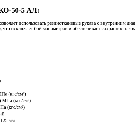
КО-50-5 АЛ:
зволяет использовать резинотканевые рукава с внутренним диа
 что исключает бой манометров и обеспечивает сохранность ком
д
МПа (кгс/см²)
) МПа (кгс/см²)
Па (кгс/см²)
ий
х125 мм