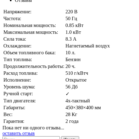
Отзывы
Напряжение:
220 В
Частота:
50 Гц
Номинальная мощность:
0.85 кВт
Максимальная мощность:
1.0 кВт
Сила тока:
8.3 А
Охлаждение:
Нагнетаемый воздух
Объем топливного бака:
10 л.
Тип топлива:
Бензин
Продолжительность работы:
20 ч.
Расход топлива:
510 г/кВтч
Исполнение:
Открытое
Уровень шума:
56 Дб
Ручной старт:
✓
Тип двигателя:
4х-тактный
Габариты:
450×380×400 мм
Вес:
28 Кг
Гарантия:
2 года
Пока нет ни одного отзыва...
оставить отзыв