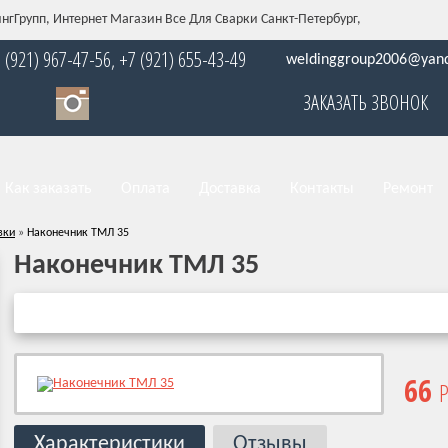
нгГрупп, Интернет Магазин Все Для Сварки Санкт-Петербург,
 (921) 967-47-56, +7 (921) 655-43-49
weldinggroup2006@yand
ЗАКАЗАТЬ ЗВОНОК
Как заказать
Оплата
Доставка
Контакты
Ремонт
вки
»
Наконечник ТМЛ 35
Наконечник ТМЛ 35
66
Р
Характеристики
Отзывы