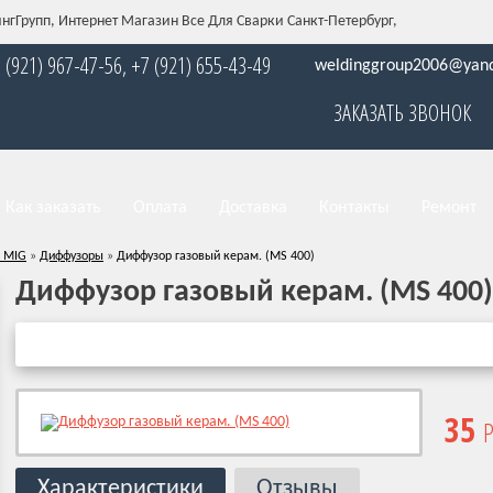
нгГрупп, Интернет Магазин Все Для Сварки Санкт-Петербург,
 (921) 967-47-56, +7 (921) 655-43-49
weldinggroup2006@yand
ЗАКАЗАТЬ ЗВОНОК
Как заказать
Оплата
Доставка
Контакты
Ремонт
 MIG
»
Диффузоры
»
Диффузор газовый керам. (MS 400)
Диффузор газовый керам. (MS 400)
35
Р
Характеристики
Отзывы