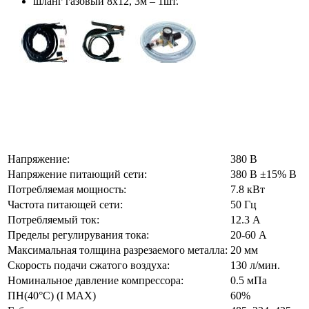
шланг газовый 8х12, 3м – 1шт.
Напряжение:
380 В
Напряжение питающий сети:
380 В ±15% В
Потребляемая мощность:
7.8 кВт
Частота питающей сети:
50 Гц
Потребляемый ток:
12.3 А
Пределы регулирувания тока:
20-60 А
Максимальная толщина разрезаемого металла:
20 мм
Скорость подачи сжатого воздуха:
130 л/мин.
Номинальное давление компрессора:
0.5 мПа
ПН(40°C) (I MAX)
60%