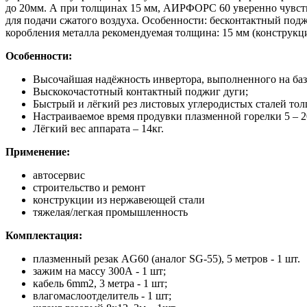
до 20мм. А при толщинах 15 мм, АИРФОРС 60 уверенно чувству
для подачи сжатого воздуха. Особенности: бесконтактный под
коробления металла рекомендуемая толщина: 15 мм (конструк
Особенности:
Высочайшая надёжность инвертора, выполненного на ба
Выскокочастотный контактный поджиг дуги;
Быстрый и лёгкий рез листовых углеродистых сталей толщ
Настраиваемое время продувки плазменной горелки 5 – 2
Лёгкий вес аппарата – 14кг.
Применение:
автосервис
строительство и ремонт
конструкции из нержавеющей стали
тяжелая/легкая промышленность
Комплектация:
плазменный резак AG60 (аналог SG-55), 5 метров - 1 шт.
зажим на массу 300А - 1 шт;
кабель 6mm2, 3 метра - 1 шт;
влагомаслоотделитель - 1 шт;