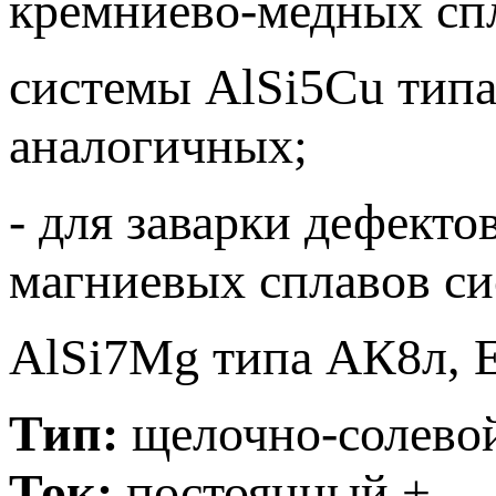
кремниево-медных сп
системы AlSi5Cu тип
аналогичных;
- для заварки дефект
магниевых сплавов с
AlSi7Mg типа АК8л, 
Тип:
щелочно-солево
Ток:
постоянный +