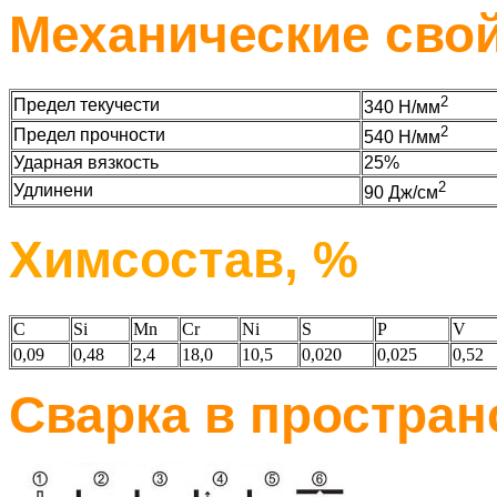
Механические сво
2
Предел текучести
340 Н/мм
2
Предел прочности
540 Н/мм
Ударная вязкость
25%
2
Удлинени
90 Дж/см
Химсостав, %
C
Si
Mn
Cr
Ni
S
P
V
0,09
0,48
2,4
18,0
10,5
0,020
0,025
0,52
Сварка в простра