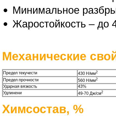
Минимальное разбры
Жаростойкость – до 
Механические сво
2
Предел текучести
430 Н/мм
2
Предел прочности
560 Н/мм
Ударная вязкость
43%
2
Удлинени
49-70 Дж/см
Химсостав, %