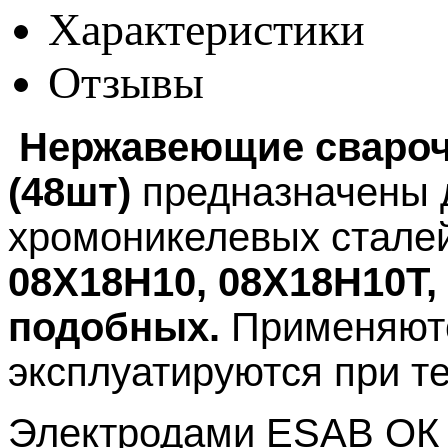
Характеристики
Отзывы
Нержавеющие сварочн
(48шт)
предназначены 
хромоникелевых стале
08Х18Н10, 08Х18Н10Т, 
подобных.
Применяютс
эксплуатируются при т
Электродами ESAB ОК 