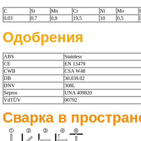
C
Si
Mn
Cr
Ni
Mo
0,03
0,7
0,9
19,5
10
0,5
Одобрения
ABS
Stainless
CE
EN 13479
CWB
CSA W48
DB
30.039.02
DNV
308L
Sepros
UNA 409820
VdTÜV
00792
Сварка в простра