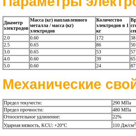
Параметры электр
Масса (кг) наплавленного
Количество
В
Диаметр
металла / масса (кг)
электродов в 1
сг
электродов
электродов
кг
се
2.0
0.60
172
38
2.5
0.65
86
50
3.0
0.65
53
57
4.0
0.60
39
65
5.0
0.60
24
87
Механические сво
Предел текучести:
290 МПа
Предел прочности:
480 МПа
Относительное удлинение:
22%
2
Ударная вязкость, KCU: +20°C
110 Дж/см