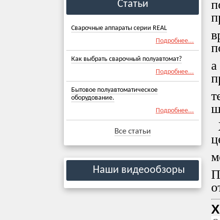
п
Статьи
п
Сварочные аппараты серии REAL
в
Подробнее...
п
Как выбрать сварочный полуавтомат?
а
Подробнее...
п
Бытовое полуавтоматическое
т
оборудование.
ш
Подробнее...
Х
Все статьи
ц
м
Наши видеообзоры
П
о
Х