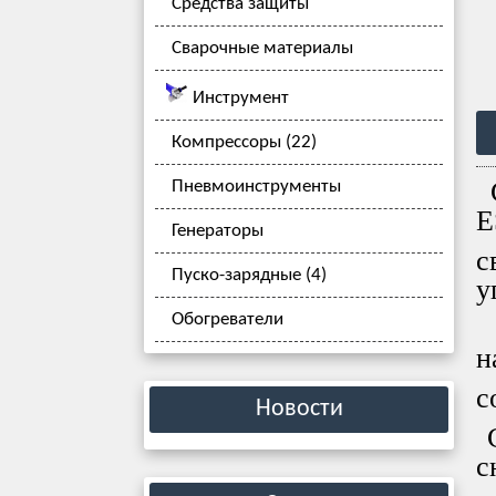
Средства защиты
Сварочные материалы
Инструмент
Компрессоры (22)
С
Пневмоинструменты
E
Генераторы
с
Пуско-зарядные (4)
у
Обогреватели
И
н
с
Новости
С
с