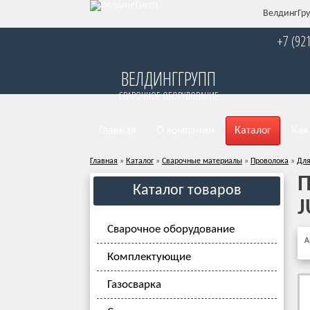
ВелдингГру
+7 (92
ВЕЛДИНГГРУПП
СВАРОЧНОЕ ОБОРУДОВАНИЕ
Главная
О компании
Каталог
Как
Главная
»
Каталог
»
Сварочные материалы
»
Проволока
»
Для
П
Каталог товаров
J
Сварочное оборудование
А
Комплектующие
Газосварка