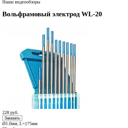
Наши видеообзоры
Вольфрамовый электрод WL-20
228
руб.
Ø1.0мм, L=175мм