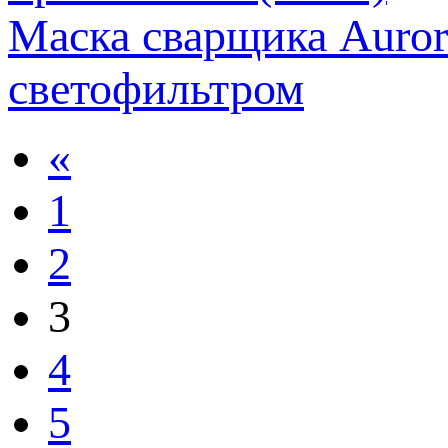
Маска сварщика Aur
светофильтром
«
1
2
3
4
5